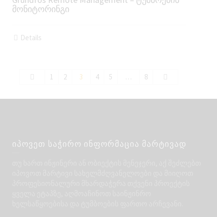
მონიტორინგი
Details
1
2
3
4
5
…
8
იპოვეთ საჭირო ინფორმაცია მარტივად
თუ ხართ ინჟინერი ან ობიექტის მენეჯერი, აქ შეძლებთ
იპოვოთ მარტივი სახელმძღვანელოები და მიიღოთ
პროფესიონალური მხარდაჭერა თქვენი პროექტის
ყველა ეტაპზე, აღმოაჩინოთ საინჟინრო
ხელსაწყოებისა და ტუმბოების ფართო არჩევანი.